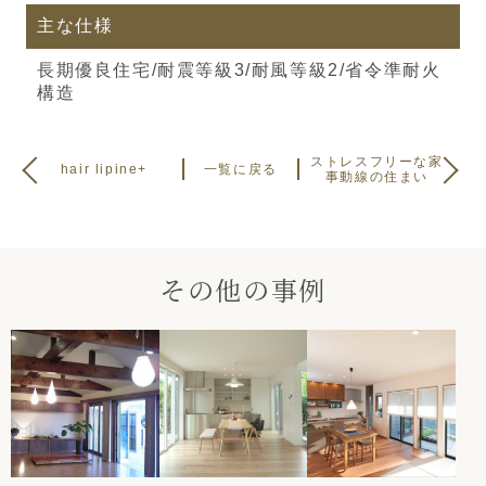
主な仕様
長期優良住宅/耐震等級3/耐風等級2/省令準耐火
構造
ストレスフリーな家
hair lipine+
一覧に戻る
事動線の住まい
その他の事例