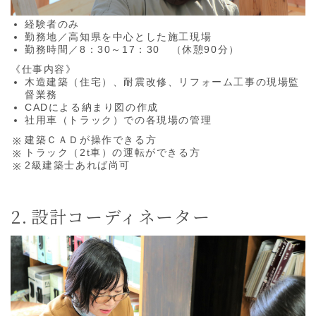
経験者のみ
勤務地／高知県を中心とした施工現場
勤務時間／8：30～17：30 （休憩90分）
《仕事内容》
木造建築（住宅）、耐震改修、リフォーム工事の現場監
督業務
CADによる納まり図の作成
社用車（トラック）での各現場の管理
建築ＣＡＤが操作できる方
トラック（2t車）の運転ができる方
2級建築士あれば尚可
設計コーディネーター