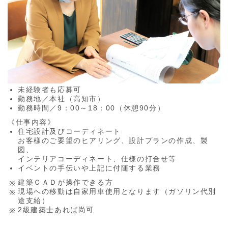
未経験者も応募可
勤務地／本社（高知市）
勤務時間／9：00～18：00（休憩90分）
《仕事内容》
住宅設計及びコーディネート
お客様のご要望のヒアリング、設計プランの作成、製
図、
インテリアコーディネート、仕様の打合せ等
イベントの手伝いや上記に付随する業務
建築ＣＡＤが操作できる方
現場への移動は自家用車使用となります（ガソリン代別
途支給）
2級建築士あれば尚可